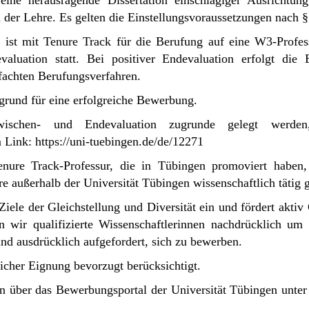
ine herausragende Dissertation einschlägiger Ausrichtung,
 der Lehre. Es gelten die Einstellungsvoraussetzungen nach
 ist mit Tenure Track für die Berufung auf eine W3-Profes
aluation statt. Bei positiver Endevaluation erfolgt die
fachten Berufungsverfahren.
ssgrund für eine erfolgreiche Bewerbung.
wischen- und Endevaluation zugrunde gelegt werde
m Link:
https://uni-tuebingen.de/de/12271
ure Track-Professur, die in Tübingen promoviert haben, 
e außerhalb der Universität Tübingen wissenschaftlich tätig 
 Ziele der Gleichstellung und Diversität ein und fördert akti
wir qualifizierte Wissenschaftlerinnen nachdrücklich um i
ind ausdrücklich aufgefordert, sich zu bewerben.
cher Eignung bevorzugt berücksichtigt.
en über das Bewerbungsportal der Universität Tübingen unte