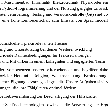
n, Maschinenbau, Informatik, Elektrotechnik, Physik oder ei
 in Python-Programmierung und der Nutzung gängiger Entwi
tenverarbeitung, Testing und Versionskontrolle (Git) sind vo
er eine hohe Lernbereitschaft zum Einsatz von Sprachmode
ochaktuellen, praxisrelevanten Themas
uung und Unterstützung bei deiner Weiterentwicklung
nd ideale Rahmenbedingungen für Praxiserfahrungen
ls und Mitwirken in einem kollegialen und engagierten Team
t der Kompetenzen unserer Mitarbeitenden und begrüßen dah
sozialer Herkunft, Religion, Weltanschauung, Behinderung 
cher Eignung bevorzugt eingestellt. Unsere Aufgaben sind v
ngen, die ihre Fähigkeiten optimal fördern.
etriebsvereinbarung zur Beschäftigung der Hilfskräfte.
te Schlüsseltechnologien sowie auf die Verwertung der Ergeb