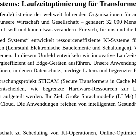
tems: Laufzeitoptimierung für Transform
er.de
) ist eine der weltweit führenden Organisationen für a
unsere Wirtschaft und Gesellschaft – genauer: 32 000 Mens
t, will und kann etwas verändern. Für sich, für uns und di
 Systems“ entwickelt ressourceneffiziente KI-Systeme für
sen (Lehrstuhl Elektronische Bauelemente und Schaltungen).
temen. In diesem Umfeld entwickeln wir innovative Laufzeit
ieeffizient auf Edge-Geräten ausführen. Unsere Anwendung
nen, in denen Datenschutz, niedrige Latenz und begrenzter E
Forschungsprojekt STICAM (Secure Transformers in Cache M
 entscheiden, wie begrenzte Hardware-Ressourcen zur L
n aufgeteilt werden. Ihr Ziel: Große Sprachmodelle (LLMs)
 Cloud. Die Anwendungen reichen von intelligenten Gesundh
schaft zu Scheduling von KI-Operationen, Online-Optimieru