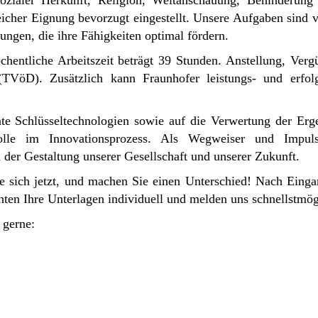
sozialer Herkunft, Religion, Weltanschauung, Behinderung 
cher Eignung bevorzugt eingestellt. Unsere Aufgaben sind v
ngen, die ihre Fähigkeiten optimal fördern.
wöchentliche Arbeitszeit beträgt 39 Stunden. Anstellung, Ver
 (TVöD). Zusätzlich kann Fraunhofer leistungs- und erfolg
te Schlüsseltechnologien sowie auf die Verwertung der Ergeb
 Rolle im Innovationsprozess. Als Wegweiser und Impul
n der Gestaltung unserer Gesellschaft und unserer Zukunft.
 sich jetzt, und machen Sie einen Unterschied! Nach Einga
ten Ihre Unterlagen individuell und melden uns schnellstmög
 gerne: