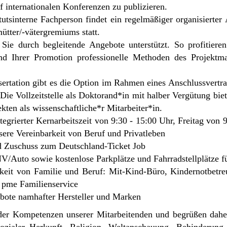
f internationalen Konferenzen zu publizieren.
utsinterne Fachperson findet ein regelmäßiger organisierter
ütter/-vätergremiums statt.
Sie durch begleitende Angebote unterstützt. So profitier
nd Ihrer Promotion professionelle Methoden des Projekt
ssertation gibt es die Option im Rahmen eines Anschlussvertra
Die Vollzeitstelle als Doktorand*in mit halber Vergütung bie
kten als wissenschaftliche*r Mitarbeiter*in.
integrierter Kernarbeitszeit von 9:30 - 15:00 Uhr, Freitag von
ere Vereinbarkeit von Beruf und Privatleben
d Zuschuss zum Deutschland-Ticket Job
/Auto sowie kostenlose Parkplätze und Fahrradstellplätze f
rkeit von Familie und Beruf: Mit-Kind-Büro, Kindernotbetr
m pme Familienservice
ebote namhafter Hersteller und Marken
t der Kompetenzen unserer Mitarbeitenden und begrüßen dah